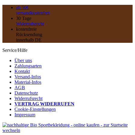
ab 50€
versandkostenfrei
30 Tage
Widerrufsrecht
kostenfreie
Rücksendung
innerhalb DE
Service/Hilfe
Über uns
Zahlungsarten
Kontakt
Versand-Infos
Material-Infos
AGB
Datenschutz
Widerrufsrecht
VERTRAG WIDERRUFEN
Cookie-Einstellungen
Impressum