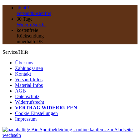
ab 50€
versandkostenfrei
30 Tage
Widerrufsrecht
kostenfreie
Rücksendung
innerhalb DE
Service/Hilfe
Über uns
Zahlungsarten
Kontakt
Versand-Infos
Material-Infos
AGB
Datenschutz
Widerrufsrecht
VERTRAG WIDERRUFEN
Cookie-Einstellungen
Impressum