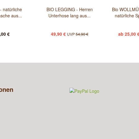
 natürliche
BIO LEGGING - Herren
Bio WOLLMÜ
sche aus...
Unterhose lang aus...
natürliche S
,00 €
49,90 €
ab 25,00 
UVP
54,90 €
ionen
n