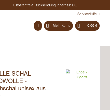
kostenfreie Rücksendung innerhalb DE
Service/Hilfe
Mein Konto
0,00 €
LLE SCHAL
OWOLLE -
hschal unisex aus
e