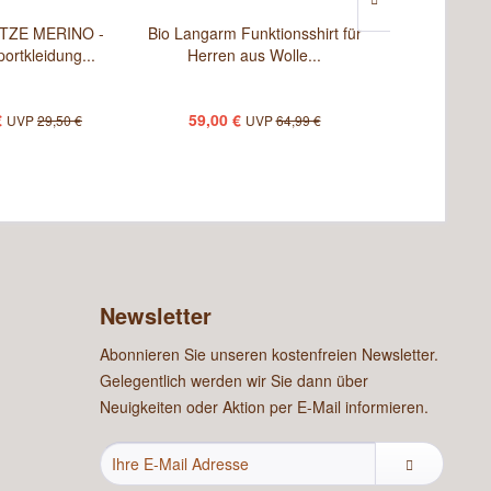
TZE MERINO -
Bio Langarm Funktionsshirt für
2-er Pack Bi
portkleidung...
Herren aus Wolle...
für Herr
€
59,00 €
9
UVP
29,50 €
UVP
64,99 €
Newsletter
Abonnieren Sie unseren kostenfreien Newsletter.
Gelegentlich werden wir Sie dann über
Neuigkeiten oder Aktion per E-Mail informieren.