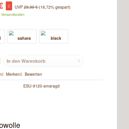
€
UVP
29,90 €
(16,72% gespart)
. Versandkosten
In den
Warenkorb
n
Merken
Bewerten
ESU-9120-smaragd
owolle