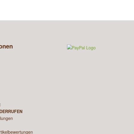
ionen
n
t
IDERRUFEN
llungen
rtikelbewertungen