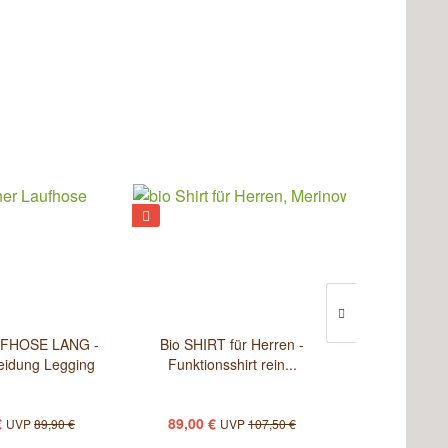
FHOSE LANG -
Bio SHIRT für Herren -
Bio Langarm F
leidung Legging
Funktionsshirt rein...
Herren 
€
89,00 €
59,00 €
UVP
89,90 €
UVP
107,50 €