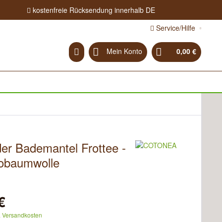
kostenfreie Rücksendung innerhalb DE
Service/Hilfe
Mein Konto
0,00 €
der Bademantel Frottee -
iobaumwolle
€
. Versandkosten