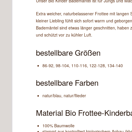
Unser Bio Kinder Bademantel ist für Jungs und Mäd
Extra weicher, naturbelassener Frottee mit langen 
kleiner Liebling fühlt sich sofort warm und geborg
Bademäntel sind etwas länger geschnitten, haben 
und schützt vor zu kühler Luft.
bestellbare Größen
86-92, 98-104, 110-116, 122-128, 134-140
bestellbare Farben
natur/blau, natur/flieder
Material Bio Frottee-Kinder
100% Baumwolle
stammt aus kontrolliert biologischem Anbau (kb