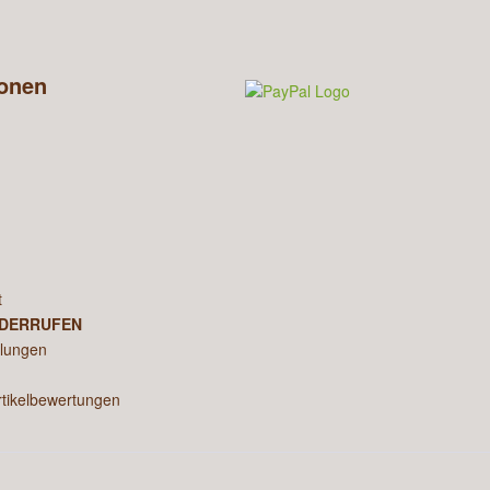
ionen
n
t
IDERRUFEN
llungen
rtikelbewertungen