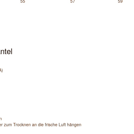
55
57
59
ntel
A)
n
ber zum Trocknen an die frische Luft hängen