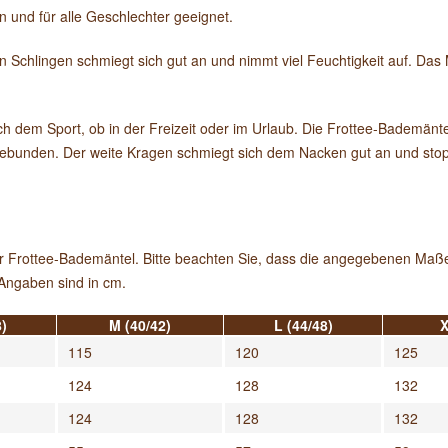
n und für alle Geschlechter geeignet.
n Schlingen schmiegt sich gut an und nimmt viel Feuchtigkeit auf. Das M
h dem Sport, ob in der Freizeit oder im Urlaub. Die Frottee-Bademänte
ebunden. Der weite Kragen schmiegt sich dem Nacken gut an und stop
 für Frottee-Bademäntel. Bitte beachten Sie, dass die angegebenen M
Angaben sind in cm.
)
M (40/42)
L (44/48)
X
115
120
125
124
128
132
124
128
132