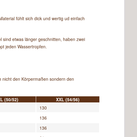
aterial fühlt sich dick und wertig ud einfach
l sind etwas länger geschnitten, haben zwei
pt jeden Wassertropfen.
aße nicht den Körpermaßen sondern den
L (50/52)
XXL (54/56)
130
136
136