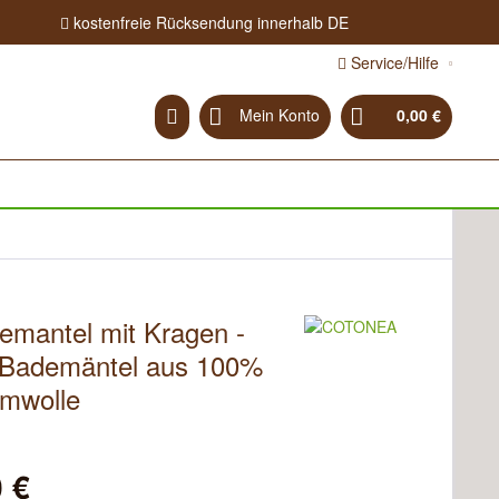
kostenfreie Rücksendung innerhalb DE
Service/Hilfe
Mein Konto
0,00 €
emantel mit Kragen -
-Bademäntel aus 100%
mwolle
 €