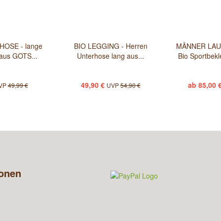
OSE - lange
BIO LEGGING - Herren
MÄNNER LAU
 aus GOTS...
Unterhose lang aus...
Bio Sportbek
49,90 €
ab 85,00 
VP
49,99 €
UVP
54,90 €
ionen
n